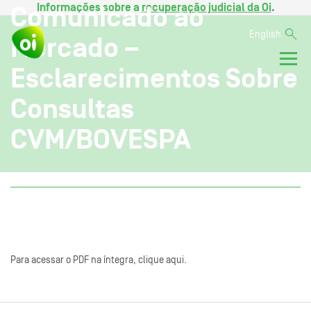
Informações sobre a
recuperação judicial da Oi
.
Comunicado ao
English
Mercado –
Esclarecimentos Sobre
Consultas
CVM/BOVESPA
Para acessar o PDF na íntegra, clique aqui.