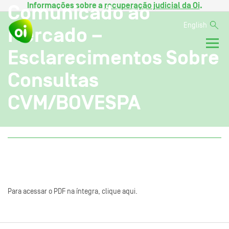
Informações sobre a
recuperação judicial da Oi
.
Comunicado ao
English
Mercado –
Esclarecimentos Sobre
Consultas
CVM/BOVESPA
Para acessar o PDF na íntegra, clique aqui.