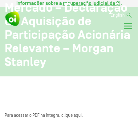
Informações sobre a
recuperação judicial da Oi
.
Mercado – Declaração
English
de Aquisição de
Participação Acionária
Relevante – Morgan
Stanley
Para acessar o PDF na íntegra, clique aqui.