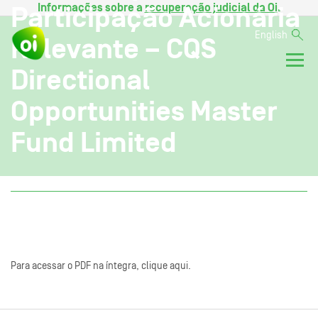
Informações sobre a
recuperação judicial da Oi
.
Participação Acionária
English
Relevante – CQS
Directional
Opportunities Master
Fund Limited
Para acessar o PDF na íntegra, clique aqui.