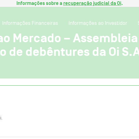
Informações sobre a
recuperação judicial da Oi
.
Informações Financeiras
Informações ao Investidor
o Mercado – Assembleia 
o de debêntures da Oi S.A
i.