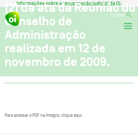
Informações sobre a
recuperação judicial da Oi
.
(2) da ata da Reunião do
English
Conselho de
Administração
realizada em 12 de
novembro de 2009.
Para acessar o PDF na íntegra, clique aqui.