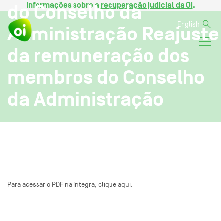
Informações sobre a
recuperação judicial da Oi
.
do Conselho da
English
Administração Reajuste
da remuneração dos
membros do Conselho
da Administração
Para acessar o PDF na íntegra, clique aqui.