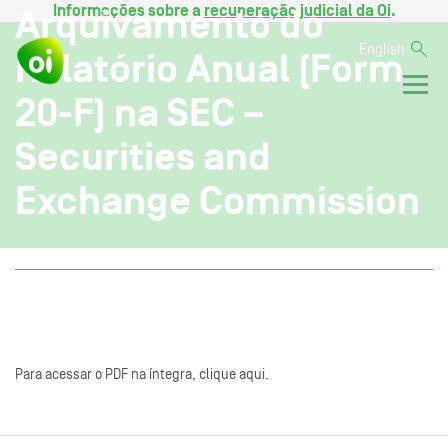
Informações sobre a
recuperação judicial da Oi
.
Arquivamento do
English
Relatório Anual (Form
20-F) na SEC –
Securities and
Exchange Commission
Para acessar o PDF na íntegra, clique aqui.