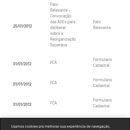
Fato
Relevante -
Convocação
das AGEs para
Fato
25/01/2012
deliberar
Relevante
sobre a
Reorganização
Societária
Formulario
FCA
01/01/2012
Cadastral
Formulario
FCA
01/01/2012
Cadastral
Formulario
FCA
01/01/2012
Cadastral
Usamos cookies pra melhorar sua experiência de navegação,