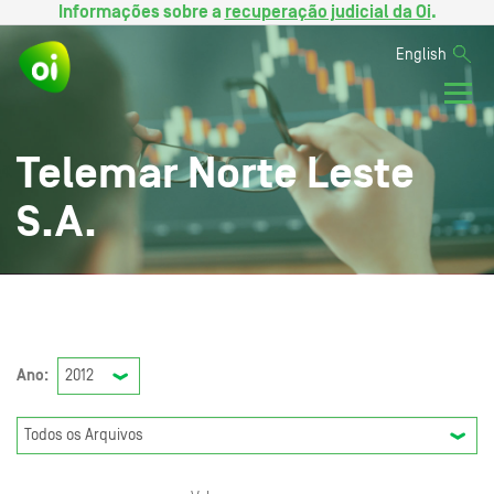
Informações sobre a
recuperação judicial da Oi
.
English
Telemar Norte Leste
S.A.
Ano: