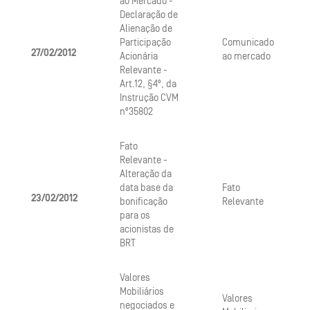
ao Mercado -
Declaração de
Alienação de
Participação
Comunicado
27/02/2012
Acionária
ao mercado
Relevante -
Art.12, §4º, da
Instrução CVM
nº35802
Fato
Relevante -
Alteração da
data base da
Fato
23/02/2012
bonificação
Relevante
para os
acionistas de
BRT
Valores
Mobiliários
Valores
negociados e