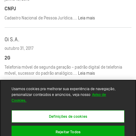
CNPJ
Cadastro Nacional de Pessoa Jurídica....
Leia mais
Oi S.A.
outubro 31, 2017
2G
Telefonia móvel de segunda geração – padrão digital de telefonia
móvel, sucessor do padrão analógico....
Leia mais
Usamos cookies pra melhorar sua experiência de navegação,
personalizar conteúdos e anúncios, veja nosso
Aviso de
Cookies.
Definições de cookies
Rejeitar Todos