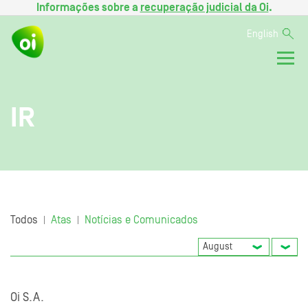
Informações sobre a
recuperação judicial da Oi
.
English
IR
Todos
Atas
Notícias e Comunicados
|
|
Oi S.A.