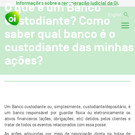
Informações sobre a
recuperação judicial da Oi
.
O que é um Banco
English
Custodiante? Como
saber qual banco é o
custodiante das minhas
ações?
Um Banco custodiante ou, simplesmente, custodiante/depositário, é
um banco responsável por guardar física ou eletronicamente os
ativos financeiros (ações, obrigações, etc) detidos pelos clientes e
tratar de todos os eventos relacionados com essa posse.
As ações adquiridas por meio de negociação direta na bolsa de