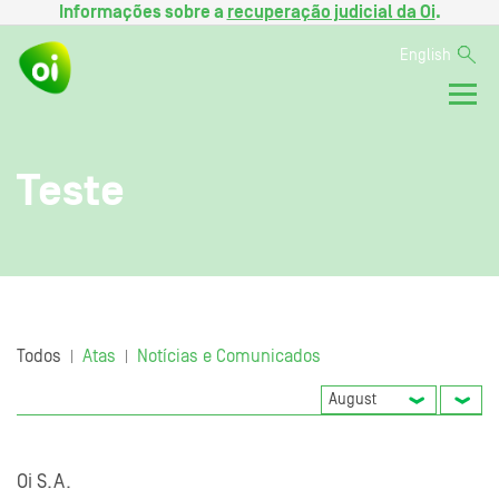
Informações sobre a
recuperação judicial da Oi
.
English
Teste
Todos
Atas
Notícias e Comunicados
|
|
Oi S.A.