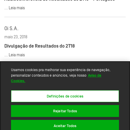
...
Leia mais
Oi S.A.
maio 23, 2018
Divulgação de Resultados do 2T18
...
Leia mais
Usamos cookies pra melhorar sua experiência de navegação,
personalizar conteúdos e anúncios, veja nosso
Aviso de
Cookies.
Definições de cookies
Rejeitar Todos
Mapa do site
Aceitar Todos