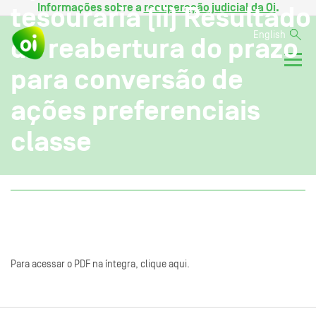
Informações sobre a
recuperação judicial da Oi
.
tesouraria (ii) Resultado
English
da reabertura do prazo
para conversão de
ações preferenciais
classe
Para acessar o PDF na íntegra, clique aqui.