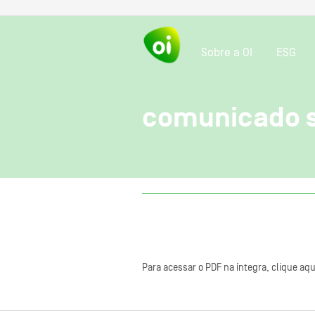
Sobre a OI
ESG
comunicado so
Para acessar o PDF na íntegra, clique aqu