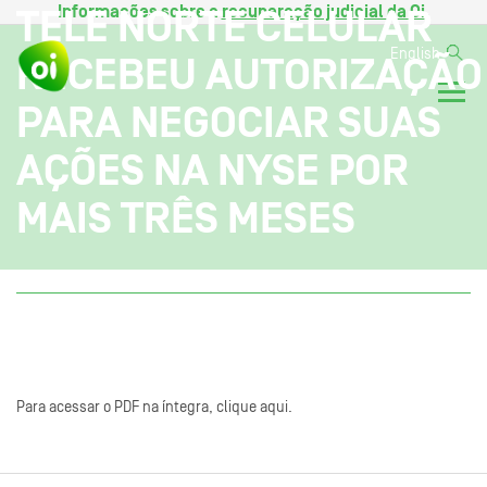
Informações sobre a
recuperação judicial da Oi
.
TELE NORTE CELULAR
English
RECEBEU AUTORIZAÇÃO
PARA NEGOCIAR SUAS
AÇÕES NA NYSE POR
MAIS TRÊS MESES
Para acessar o PDF na íntegra, clique aqui.