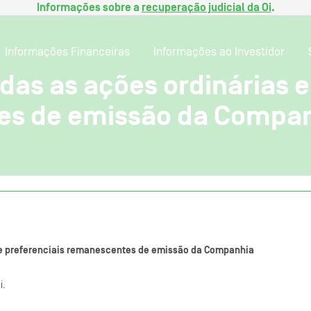
Informações sobre a
recuperação judicial da Oi
.
Informações Financeiras
Informações ao Investidor
das as ações ordinárias e
es de emissão da Compa
 e preferenciais remanescentes de emissão da Companhia
i.