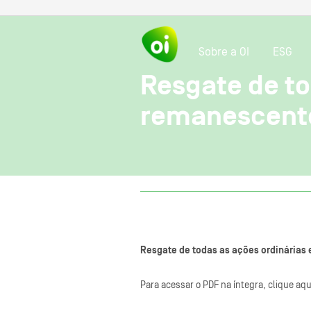
Sobre a OI
ESG
Resgate de to
remanescent
Resgate de todas as ações ordinárias
Para acessar o PDF na íntegra, clique aqu