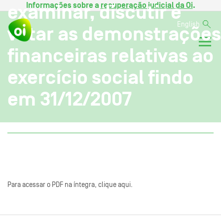
Informações sobre a
recuperação judicial da Oi
.
examinar, discutir e
English
votar as demonstrações
financeiras relativas ao
exercício social findo
em 31/12/2007
Para acessar o PDF na íntegra, clique aqui.