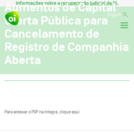
Informações sobre a
recuperação judicial da Oi
.
Aumentos de Capital
English
Oferta Pública para
Cancelamento de
Registro de Companhia
Aberta
Para acessar o PDF na íntegra, clique aqui.