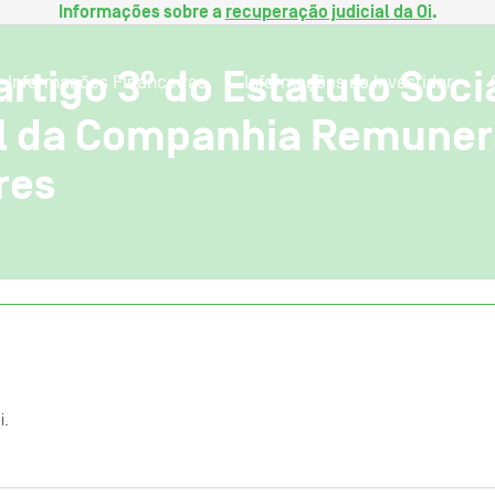
Informações sobre a
recuperação judicial da Oi
.
artigo 3º do Estatuto Soc
Informações Financeiras
Informações ao Investidor
al da Companhia Remuner
res
i.