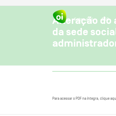
Alteração do 
Sobre a OI
ESG
da sede soci
administrado
Para acessar o PDF na íntegra, clique aqu