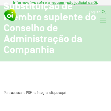
Informações sobre a
recuperação judicial da Oi
.
Substituição de
English
membro suplente do
Conselho de
Administração da
Companhia
Para acessar o PDF na íntegra, clique aqui.