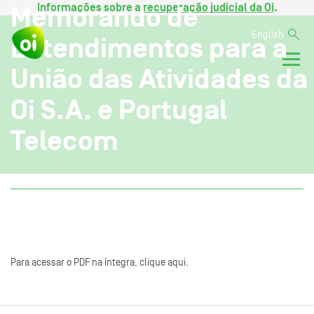
Informações sobre a
recuperação judicial da Oi
.
Memorando de
English
Entendimentos para a
União das Atividades da
Oi S.A. e Portugal
Telecom
Para acessar o PDF na íntegra, clique aqui.