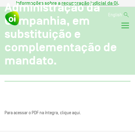
Informações sobre a
recuperação judicial da Oi
.
Administração da
English
Companhia, em
substituição e
complementação de
mandato.
Para acessar o PDF na íntegra, clique aqui.