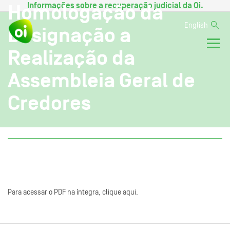
Informações sobre a
recuperação judicial da Oi
.
Homologação da
English
Designação a
Realização da
Assembleia Geral de
Credores
Para acessar o PDF na íntegra, clique aqui.