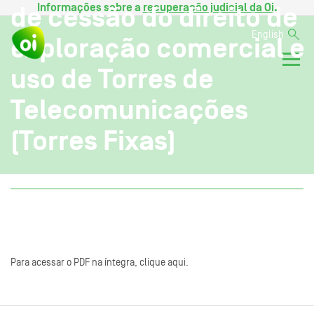
Informações sobre a
recuperação judicial da Oi
.
de cessão do direito de
English
exploração comercial e
uso de Torres de
Telecomunicações
(Torres Fixas)
Para acessar o PDF na íntegra, clique aqui.