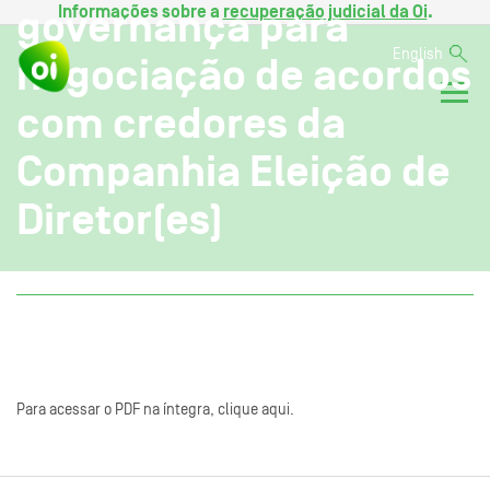
Informações sobre a
recuperação judicial da Oi
.
governança para
English
negociação de acordos
com credores da
Companhia Eleição de
Diretor(es)
Para acessar o PDF na íntegra, clique aqui.