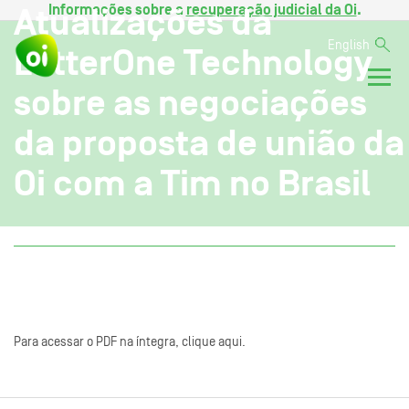
Informações sobre a
recuperação judicial da Oi
.
Atualizações da
English
LetterOne Technology
sobre as negociações
da proposta de união da
Oi com a Tim no Brasil
Para acessar o PDF na íntegra, clique aqui.