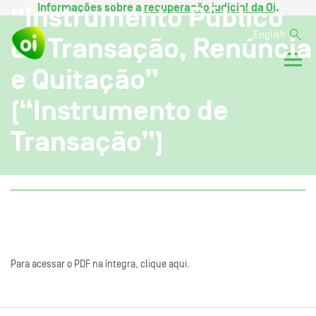
Informações sobre a
recuperação judicial da Oi
.
“Instrumento Público
English
de Transação, Renúncia
e Quitação”
(“Instrumento de
Transação”)
Para acessar o PDF na íntegra, clique aqui.