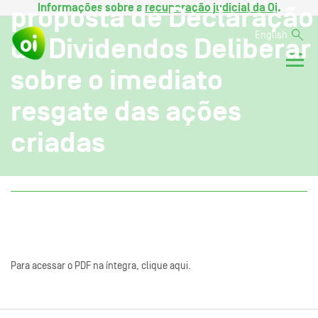
Informações sobre a
recuperação judicial da Oi
.
proposta de Declaração
English
de Dividendos Deliberar
sobre o imediato
resgate das ações
criadas
Para acessar o PDF na íntegra, clique aqui.