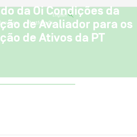
ado da Oi Condições da
English
ção de Avaliador para os
Serviços
Portfolio Oi
ação de Ativos da PT