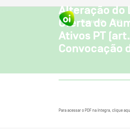
Alteração do 
Oferta do Aum
Sobre a OI
ESG
Ativos PT (art
Convocação d
Para acessar o PDF na íntegra, clique aqu