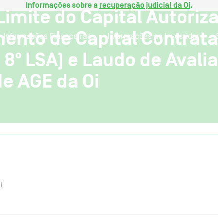
Informações sobre a
recuperação judicial da Oi
.
Limite do Capital Autoriz
ento de Capital Contrata
Informações Financeiras
Informações ao Investidor
. 8º LSA) e Laudo de Avali
e AGE da Oi
i.