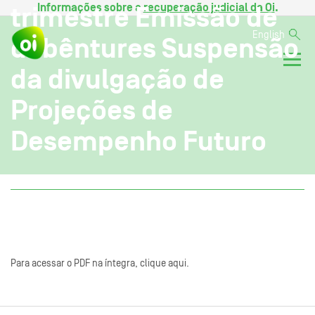
Informações sobre a
recuperação judicial da Oi
.
trimestre Emissão de
English
debêntures Suspensão
da divulgação de
Projeções de
Desempenho Futuro
Para acessar o PDF na íntegra, clique aqui.