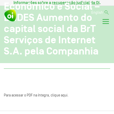
Informações sobre a
recuperação judicial da Oi
.
Econômico e Social –
English
BNDES Aumento do
capital social da BrT
Serviços de Internet
S.A. pela Companhia
Para acessar o PDF na íntegra, clique aqui.