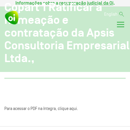
Informações sobre a
recuperação judicial da Oi
.
Copart 1 Ratificar a
English
nomeação e
contratação da Apsis
Consultoria Empresarial
Ltda.,
Para acessar o PDF na íntegra, clique aqui.