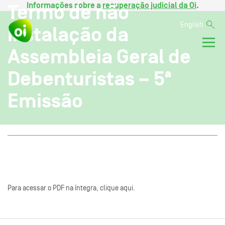
Informações sobre a
recuperação judicial da Oi
.
Termo de não
English
instalação da
Assembleia Geral de
Debenturistas – 5ª
Emissão
Para acessar o PDF na íntegra, clique aqui.