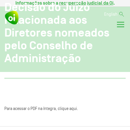
Informações sobre a
recuperação judicial da Oi
.
Decisão do Juízo
English
relacionada aos
Diretores nomeados
pelo Conselho de
Administração
Para acessar o PDF na íntegra, clique aqui.