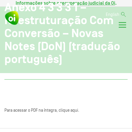
Informações sobre a
recuperação judicial da Oi
.
Anexo 4 3 3 3 1 –
English
Reestruturação Com
Conversão – Novas
Notes (DoN) (tradução
português)
Para acessar o PDF na íntegra, clique aqui.